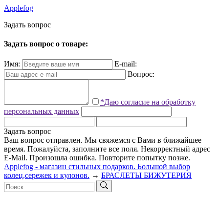
Applefog
З
а
д
а
т
ь
в
о
п
р
о
с
Задать вопрос о товаре:
Имя:
E-mail:
Вопрос:
*Даю согласие на обработку
персональных данных
Задать вопрос
Ваш вопрос отправлен. Мы свяжемся с Вами в ближайшее
время.
Пожалуйста, заполните все поля.
Некорректный адрес
E-Mail.
Произошла ошибка. Повторите попытку позже.
Applefog - магазин стильных подарков. Большой выбор
колец,сережек и кулонов.
→
БРАСЛЕТЫ БИЖУТЕРИЯ