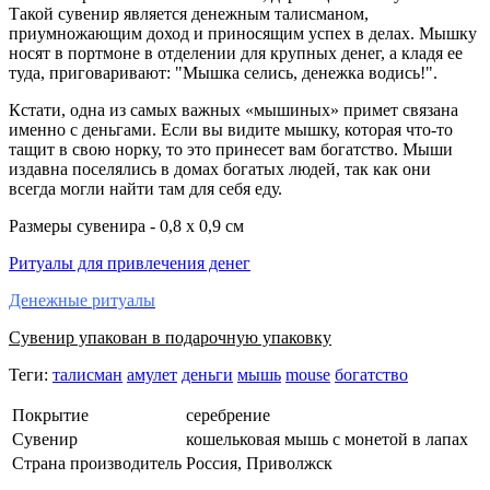
Такой сувенир является денежным талисманом,
приумножающим доход и приносящим успех в делах. Мышку
носят в портмоне в отделении для крупных денег, а кладя ее
туда, приговаривают: "Мышка селись, денежка водись!".
Кстати, одна из самых важных «мышиных» примет связана
именно с деньгами. Если вы видите мышку, которая что-то
тащит в свою норку, то это принесет вам богатство. Мыши
издавна поселялись в домах богатых людей, так как они
всегда могли найти там для себя еду.
Размеры сувенира - 0,8 х 0,9 см
Ритуалы для привлечения денег
Денежные ритуалы
Сувенир упакован в подарочную упаковку
Теги:
талисман
амулет
деньги
мышь
mouse
богатство
Покрытие
серебрение
Сувенир
кошельковая мышь с монетой в лапах
Страна производитель
Россия, Приволжск