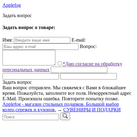
Applefog
З
а
д
а
т
ь
в
о
п
р
о
с
Задать вопрос о товаре:
Имя:
E-mail:
Вопрос:
*Даю согласие на обработку
персональных данных
Задать вопрос
Ваш вопрос отправлен. Мы свяжемся с Вами в ближайшее
время.
Пожалуйста, заполните все поля.
Некорректный адрес
E-Mail.
Произошла ошибка. Повторите попытку позже.
Applefog - магазин стильных подарков. Большой выбор
колец,сережек и кулонов.
→
СУВЕНИРЫ И ПОДАРКИ