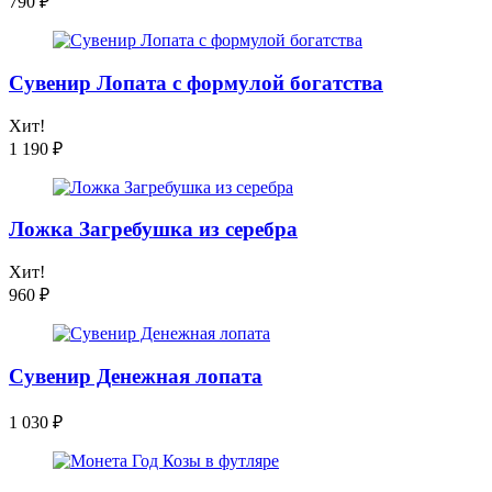
790
₽
Сувенир Лопата с формулой богатства
Хит!
1 190
₽
Ложка Загребушка из серебра
Хит!
960
₽
Сувенир Денежная лопата
1 030
₽