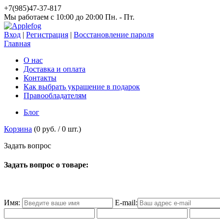
+7(985)47-37-817
Мы работаем c 10:00 до 20:00 Пн. - Пт.
Вход
|
Регистрация
|
Восстановление пароля
Главная
О нас
Доставка и оплата
Контакты
Как выбрать украшение в подарок
Правообладателям
Блог
Корзина
(
0 руб.
/
0
шт.)
З
а
д
а
т
ь
в
о
п
р
о
с
Задать вопрос о товаре:
Имя:
E-mail: