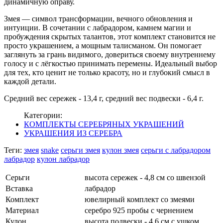
динамичную оправу.
Змея — символ трансформации, вечного обновления и
интуиции. В сочетании с лабрадором, камнем магии и
пробуждения скрытых талантов, этот комплект становится не
просто украшением, а мощным талисманом. Он помогает
заглянуть за грань видимого, довериться своему внутреннему
голосу и с лёгкостью принимать перемены. Идеальный выбор
для тех, кто ценит не только красоту, но и глубокий смысл в
каждой детали.
Средний вес сережек - 13,4 г, средний вес подвески - 6,4 г.
Категории:
КОМПЛЕКТЫ СЕРЕБРЯНЫХ УКРАШЕНИЙ
УКРАШЕНИЯ ИЗ СЕРЕБРА
Теги:
змея
snake
серьги змея
кулон змея
серьги с лабрадором
лабрадор
кулон лабрадор
Серьги
высота сережек - 4,8 см со швензой
Вставка
лабрадор
Комплект
ювелирный комплект со змеями
Материал
серебро 925 пробы с чернением
Кулон
высота подвески - 4,6 см с ушком