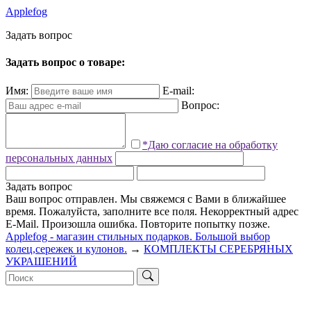
Applefog
З
а
д
а
т
ь
в
о
п
р
о
с
Задать вопрос о товаре:
Имя:
E-mail:
Вопрос:
*Даю согласие на обработку
персональных данных
Задать вопрос
Ваш вопрос отправлен. Мы свяжемся с Вами в ближайшее
время.
Пожалуйста, заполните все поля.
Некорректный адрес
E-Mail.
Произошла ошибка. Повторите попытку позже.
Applefog - магазин стильных подарков. Большой выбор
колец,сережек и кулонов.
→
КОМПЛЕКТЫ СЕРЕБРЯНЫХ
УКРАШЕНИЙ