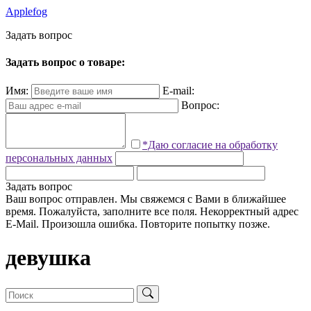
Applefog
З
а
д
а
т
ь
в
о
п
р
о
с
Задать вопрос о товаре:
Имя:
E-mail:
Вопрос:
*Даю согласие на обработку
персональных данных
Задать вопрос
Ваш вопрос отправлен. Мы свяжемся с Вами в ближайшее
время.
Пожалуйста, заполните все поля.
Некорректный адрес
E-Mail.
Произошла ошибка. Повторите попытку позже.
девушка