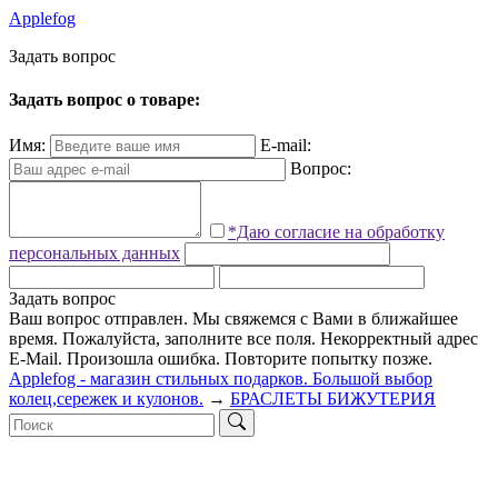
Applefog
З
а
д
а
т
ь
в
о
п
р
о
с
Задать вопрос о товаре:
Имя:
E-mail:
Вопрос:
*Даю согласие на обработку
персональных данных
Задать вопрос
Ваш вопрос отправлен. Мы свяжемся с Вами в ближайшее
время.
Пожалуйста, заполните все поля.
Некорректный адрес
E-Mail.
Произошла ошибка. Повторите попытку позже.
Applefog - магазин стильных подарков. Большой выбор
колец,сережек и кулонов.
→
БРАСЛЕТЫ БИЖУТЕРИЯ