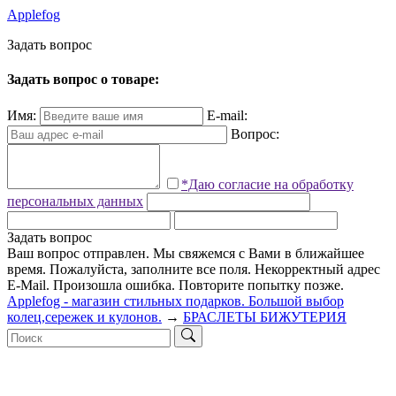
Applefog
З
а
д
а
т
ь
в
о
п
р
о
с
Задать вопрос о товаре:
Имя:
E-mail:
Вопрос:
*Даю согласие на обработку
персональных данных
Задать вопрос
Ваш вопрос отправлен. Мы свяжемся с Вами в ближайшее
время.
Пожалуйста, заполните все поля.
Некорректный адрес
E-Mail.
Произошла ошибка. Повторите попытку позже.
Applefog - магазин стильных подарков. Большой выбор
колец,сережек и кулонов.
→
БРАСЛЕТЫ БИЖУТЕРИЯ