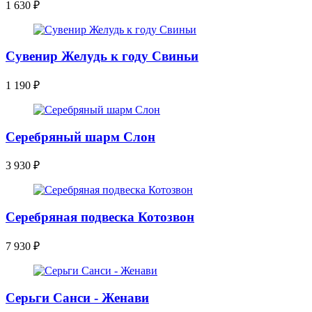
1 630
₽
Сувенир Желудь к году Свиньи
1 190
₽
Серебряный шарм Слон
3 930
₽
Серебряная подвеска Котозвон
7 930
₽
Серьги Санси - Женави