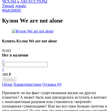
ЧEХЛЫ и АКСЕССУАРЫ
Умный девайс
ФЬЮЗИНГ
Кулон We are not alone
Купить Кулон We are not alone
N103
Нет в наличии
−
+
300
₽
Обзор
Характеристики
Отзывы (0)
Признаете ли вы факт существования жизни на других
планетах? А может быть вам приходилось вступать в контакт
с инопланетным разумом или становится «жертвой»
похищения гуманоидами? Или вы все-таки больше скептик в
этих вопросах? До сих пор эта тема остается для нас загадкой,