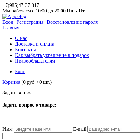
+7(985)47-37-817
Мы работаем c 10:00 до 20:00 Пн. - Пт.
Вход
|
Регистрация
|
Восстановление пароля
Главная
О нас
Доставка и оплата
Контакты
Как выбрать украшение в подарок
Правообладателям
Блог
Корзина
(
0 руб.
/
0
шт.)
З
а
д
а
т
ь
в
о
п
р
о
с
Задать вопрос о товаре:
Имя:
E-mail: