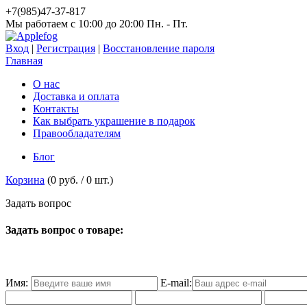
+7(985)47-37-817
Мы работаем c 10:00 до 20:00 Пн. - Пт.
Вход
|
Регистрация
|
Восстановление пароля
Главная
О нас
Доставка и оплата
Контакты
Как выбрать украшение в подарок
Правообладателям
Блог
Корзина
(
0 руб.
/
0
шт.)
З
а
д
а
т
ь
в
о
п
р
о
с
Задать вопрос о товаре:
Имя:
E-mail: