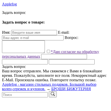
Applefog
З
а
д
а
т
ь
в
о
п
р
о
с
Задать вопрос о товаре:
Имя:
E-mail:
Вопрос:
*Даю согласие на обработку
персональных данных
Задать вопрос
Ваш вопрос отправлен. Мы свяжемся с Вами в ближайшее
время.
Пожалуйста, заполните все поля.
Некорректный адрес
E-Mail.
Произошла ошибка. Повторите попытку позже.
Applefog - магазин стильных подарков. Большой выбор
колец,сережек и кулонов.
→
БРОШИ БИЖУТЕРИЯ