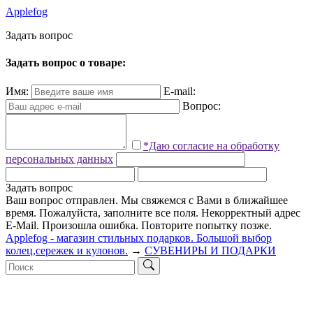
Applefog
З
а
д
а
т
ь
в
о
п
р
о
с
Задать вопрос о товаре:
Имя:
E-mail:
Вопрос:
*Даю согласие на обработку
персональных данных
Задать вопрос
Ваш вопрос отправлен. Мы свяжемся с Вами в ближайшее
время.
Пожалуйста, заполните все поля.
Некорректный адрес
E-Mail.
Произошла ошибка. Повторите попытку позже.
Applefog - магазин стильных подарков. Большой выбор
колец,сережек и кулонов.
→
СУВЕНИРЫ И ПОДАРКИ