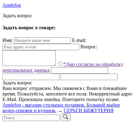
Applefog
З
а
д
а
т
ь
в
о
п
р
о
с
Задать вопрос о товаре:
Имя:
E-mail:
Вопрос:
*Даю согласие на обработку
персональных данных
Задать вопрос
Ваш вопрос отправлен. Мы свяжемся с Вами в ближайшее
время.
Пожалуйста, заполните все поля.
Некорректный адрес
E-Mail.
Произошла ошибка. Повторите попытку позже.
Applefog - магазин стильных подарков. Большой выбор
колец,сережек и кулонов.
→
СЕРЬГИ БИЖУТЕРИЯ