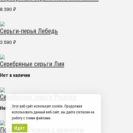
8 390
₽
Серьги-перья Лебедь
3 590
₽
Серебряные серьги Лия
Нет в наличии
Серебряные серьги Русалки
Этот веб-сайт использует cookie. Продолжая
Нет в наличии
использовать данный веб-сайт, вы даёте согласие на
работу с этими файлами.
Идёт
Подвеска Русалка с жемчугом