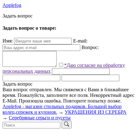
Applefog
З
а
д
а
т
ь
в
о
п
р
о
с
Задать вопрос о товаре:
Имя:
E-mail:
Вопрос:
*Даю согласие на обработку
персональных данных
Задать вопрос
Ваш вопрос отправлен. Мы свяжемся с Вами в ближайшее
время.
Пожалуйста, заполните все поля.
Некорректный адрес
E-Mail.
Произошла ошибка. Повторите попытку позже.
Applefog - магазин стильных подарков. Большой выбор
колец,сережек и кулонов.
→
УКРАШЕНИЯ ИЗ СЕРЕБРА
→
Серебряные серьги и пусеты