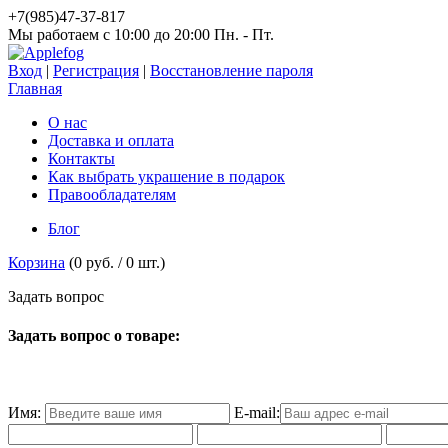
+7(985)47-37-817
Мы работаем c 10:00 до 20:00 Пн. - Пт.
Вход
|
Регистрация
|
Восстановление пароля
Главная
О нас
Доставка и оплата
Контакты
Как выбрать украшение в подарок
Правообладателям
Блог
Корзина
(
0 руб.
/
0
шт.)
З
а
д
а
т
ь
в
о
п
р
о
с
Задать вопрос о товаре:
Имя:
E-mail: