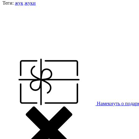
Теги:
жук
жуки
Намекнуть о подар