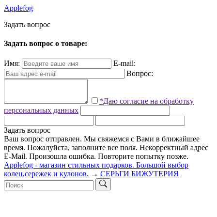
Applefog
З
а
д
а
т
ь
в
о
п
р
о
с
Задать вопрос о товаре:
Имя:
E-mail:
Вопрос:
*Даю согласие на обработку
персональных данных
Задать вопрос
Ваш вопрос отправлен. Мы свяжемся с Вами в ближайшее
время.
Пожалуйста, заполните все поля.
Некорректный адрес
E-Mail.
Произошла ошибка. Повторите попытку позже.
Applefog - магазин стильных подарков. Большой выбор
колец,сережек и кулонов.
→
СЕРЬГИ БИЖУТЕРИЯ