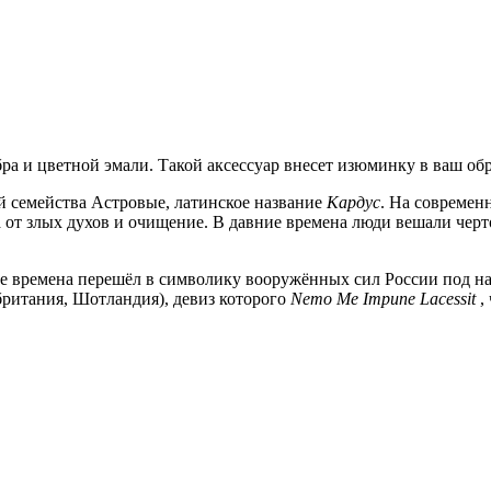
бра и цветной эмали. Такой аксессуар внесет изюминку в ваш об
й семейства Астровые, латинское название
Кардус
. На современ
а от злых духов и очищение. В давние времена люди вешали черт
е времена перешёл в символику вооружённых сил России под на
ритания, Шотландия), девиз которого
Nemo Me Impune Lacessit
,