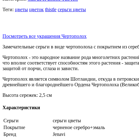
Теги:
цветы
цветок
thistle
серьги цветы
Посмотреть все украшения Чертополох
Замечательные серьги в виде чертополоха с покрытием из сере
Чертополох - это народное название рода многолетних растени
что вполне соответствует способностям этого растения - защит
защитой от порчи, сглаза и зависти.
Чертополох является символом Шотландии, откуда в петровски
древнейшего и благороднейшего Ордена Чертополоха (Великоб
Высота сережек: 2,5 см
Характеристики
Серьги
серьги цветы
Покрытие
черненое серебро+эмаль
Бренд
Jenavi