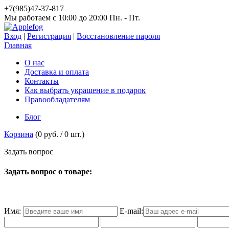
+7(985)47-37-817
Мы работаем c 10:00 до 20:00 Пн. - Пт.
Вход
|
Регистрация
|
Восстановление пароля
Главная
О нас
Доставка и оплата
Контакты
Как выбрать украшение в подарок
Правообладателям
Блог
Корзина
(
0 руб.
/
0
шт.)
З
а
д
а
т
ь
в
о
п
р
о
с
Задать вопрос о товаре:
Имя:
E-mail: