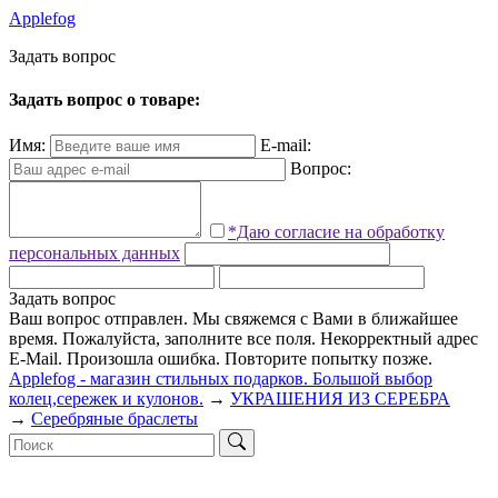
Applefog
З
а
д
а
т
ь
в
о
п
р
о
с
Задать вопрос о товаре:
Имя:
E-mail:
Вопрос:
*Даю согласие на обработку
персональных данных
Задать вопрос
Ваш вопрос отправлен. Мы свяжемся с Вами в ближайшее
время.
Пожалуйста, заполните все поля.
Некорректный адрес
E-Mail.
Произошла ошибка. Повторите попытку позже.
Applefog - магазин стильных подарков. Большой выбор
колец,сережек и кулонов.
→
УКРАШЕНИЯ ИЗ СЕРЕБРА
→
Серебряные браслеты