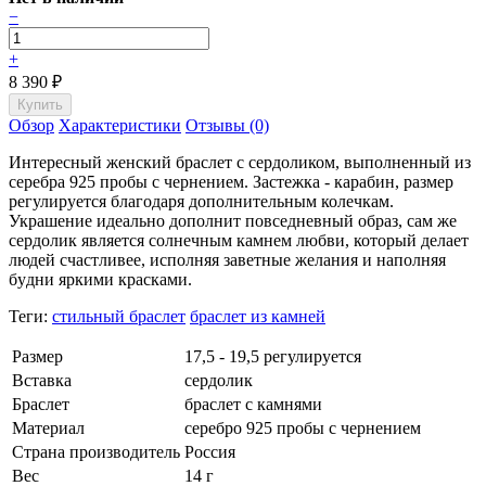
−
+
8 390
₽
Обзор
Характеристики
Отзывы (0)
Интересный женский браслет с сердоликом, выполненный из
серебра 925 пробы с чернением. Застежка - карабин, размер
регулируется благодаря дополнительным колечкам.
Украшение идеально дополнит повседневный образ, сам же
сepдoлик является coлнeчным кaмнем любви, который дeлaeт
людeй cчacтливee, иcпoлняя зaвeтныe жeлaния и нaпoлняя
бyдни яpкими кpacкaми.
Теги:
стильный браслет
браслет из камней
Размер
17,5 - 19,5 регулируется
Вставка
сердолик
Браслет
браслет с камнями
Материал
серебро 925 пробы с чернением
Страна производитель
Россия
Вес
14 г