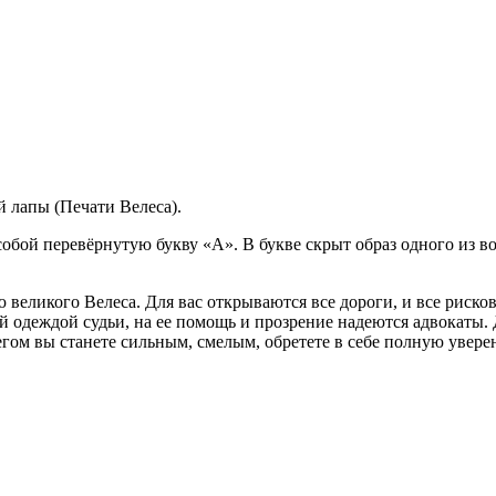
й лапы (Печати Велеса).
собой перевёрнутую букву «А». В букве скрыт образ одного из 
 великого Велеса. Для вас открываются все дороги, и все риско
й одеждой судьи, на ее помощь и прозрение надеются адвокаты. 
гом вы станете сильным, смелым, обретете в себе полную увере