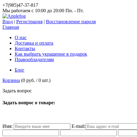
+7(985)47-37-817
Мы работаем c 10:00 до 20:00 Пн. - Пт.
Вход
|
Регистрация
|
Восстановление пароля
Главная
О нас
Доставка и оплата
Контакты
Как выбрать украшение в подарок
Правообладателям
Блог
Корзина
(
0 руб.
/
0
шт.)
З
а
д
а
т
ь
в
о
п
р
о
с
Задать вопрос о товаре:
Имя:
E-mail: