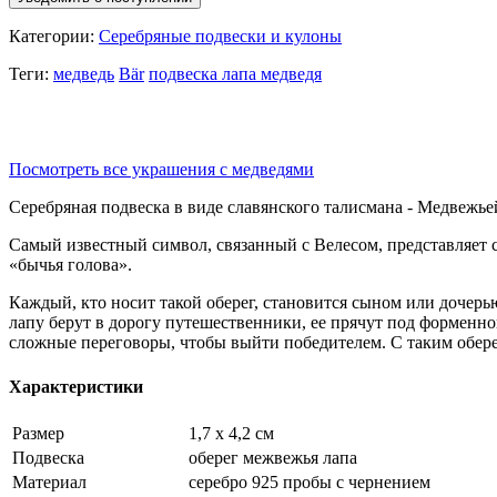
Категории:
Серебряные подвески и кулоны
Теги:
медведь
Bär
подвеска лапа медведя
Посмотреть все украшения с медведями
Серебряная подвеска в виде славянского талисмана - Медвежье
Самый известный символ, связанный с Велесом, представляет 
«бычья голова».
Каждый, кто носит такой оберег, становится сыном или дочерью
лапу берут в дорогу путешественники, ее прячут под форменно
сложные переговоры, чтобы выйти победителем. С таким обере
Характеристики
Размер
1,7 х 4,2 см
Подвеска
оберег межвежья лапа
Материал
серебро 925 пробы с чернением