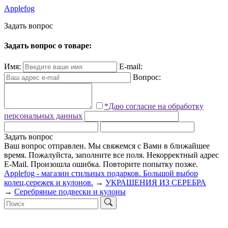
Applefog
З
а
д
а
т
ь
в
о
п
р
о
с
Задать вопрос о товаре:
Имя:
E-mail:
Вопрос:
*Даю согласие на обработку
персональных данных
Задать вопрос
Ваш вопрос отправлен. Мы свяжемся с Вами в ближайшее
время.
Пожалуйста, заполните все поля.
Некорректный адрес
E-Mail.
Произошла ошибка. Повторите попытку позже.
Applefog - магазин стильных подарков. Большой выбор
колец,сережек и кулонов.
→
УКРАШЕНИЯ ИЗ СЕРЕБРА
→
Серебряные подвески и кулоны