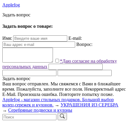
Applefog
З
а
д
а
т
ь
в
о
п
р
о
с
Задать вопрос о товаре:
Имя:
E-mail:
Вопрос:
*Даю согласие на обработку
персональных данных
Задать вопрос
Ваш вопрос отправлен. Мы свяжемся с Вами в ближайшее
время.
Пожалуйста, заполните все поля.
Некорректный адрес
E-Mail.
Произошла ошибка. Повторите попытку позже.
Applefog - магазин стильных подарков. Большой выбор
колец,сережек и кулонов.
→
УКРАШЕНИЯ ИЗ СЕРЕБРА
→
Серебряные подвески и кулоны