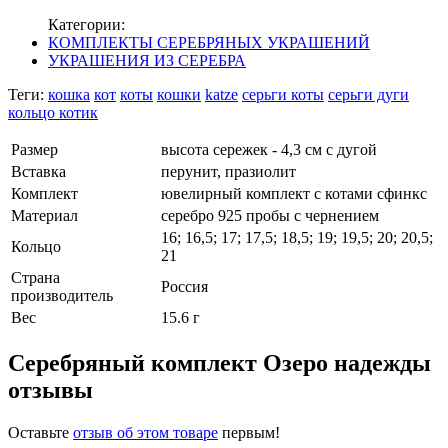
Категории:
КОМПЛЕКТЫ СЕРЕБРЯНЫХ УКРАШЕНИЙ
УКРАШЕНИЯ ИЗ СЕРЕБРА
Теги:
кошка
кот
коты
кошки
katze
серьги коты
серьги дуги
кольцо котик
Размер
высота сережек - 4,3 см с дугой
Вставка
перунит, празиолит
Комплект
ювелирный комплект с котами сфинкс
Материал
серебро 925 пробы с чернением
16; 16,5; 17; 17,5; 18,5; 19; 19,5; 20; 20,5;
Кольцо
21
Страна
Россия
производитель
Вес
15.6 г
Серебряный комплект Озеро надежды
отзывы
Оставьте
отзыв об этом товаре
первым!