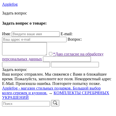
Applefog
З
а
д
а
т
ь
в
о
п
р
о
с
Задать вопрос о товаре:
Имя:
E-mail:
Вопрос:
*Даю согласие на обработку
персональных данных
Задать вопрос
Ваш вопрос отправлен. Мы свяжемся с Вами в ближайшее
время.
Пожалуйста, заполните все поля.
Некорректный адрес
E-Mail.
Произошла ошибка. Повторите попытку позже.
Applefog - магазин стильных подарков. Большой выбор
колец,сережек и кулонов.
→
КОМПЛЕКТЫ СЕРЕБРЯНЫХ
УКРАШЕНИЙ