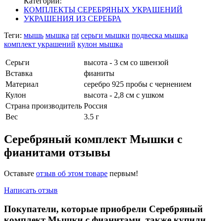
Категории:
КОМПЛЕКТЫ СЕРЕБРЯНЫХ УКРАШЕНИЙ
УКРАШЕНИЯ ИЗ СЕРЕБРА
Теги:
мышь
мышка
rat
серьги мышки
подвеска мышка
комплект украшений
кулон мышка
Серьги
высота - 3 см со швензой
Вставка
фианиты
Материал
серебро 925 пробы с чернением
Кулон
высота - 2,8 см с ушком
Страна производитель
Россия
Вес
3.5 г
Серебряный комплект Мышки с
фианитами отзывы
Оставьте
отзыв об этом товаре
первым!
Написать отзыв
Покупатели, которые приобрели Серебряный
комплект Мышки с фианитами, также купили