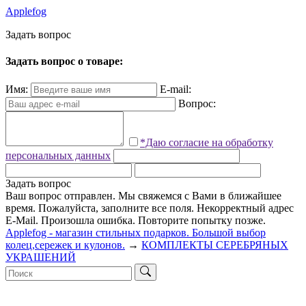
Applefog
З
а
д
а
т
ь
в
о
п
р
о
с
Задать вопрос о товаре:
Имя:
E-mail:
Вопрос:
*Даю согласие на обработку
персональных данных
Задать вопрос
Ваш вопрос отправлен. Мы свяжемся с Вами в ближайшее
время.
Пожалуйста, заполните все поля.
Некорректный адрес
E-Mail.
Произошла ошибка. Повторите попытку позже.
Applefog - магазин стильных подарков. Большой выбор
колец,сережек и кулонов.
→
КОМПЛЕКТЫ СЕРЕБРЯНЫХ
УКРАШЕНИЙ