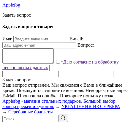
Applefog
З
а
д
а
т
ь
в
о
п
р
о
с
Задать вопрос о товаре:
Имя:
E-mail:
Вопрос:
*Даю согласие на обработку
персональных данных
Задать вопрос
Ваш вопрос отправлен. Мы свяжемся с Вами в ближайшее
время.
Пожалуйста, заполните все поля.
Некорректный адрес
E-Mail.
Произошла ошибка. Повторите попытку позже.
Applefog - магазин стильных подарков. Большой выбор
колец,сережек и кулонов.
→
УКРАШЕНИЯ ИЗ СЕРЕБРА
→
Серебряные браслеты