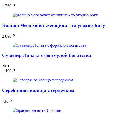
1 360
₽
Кольцо Чего хочет женщина - то угодно Богу
2 890
₽
Сувенир Лопата с формулой богатства
Хит!
1 190
₽
Серебряное кольцо с сердечком
730
₽