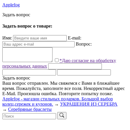
Applefog
З
а
д
а
т
ь
в
о
п
р
о
с
Задать вопрос о товаре:
Имя:
E-mail:
Вопрос:
*Даю согласие на обработку
персональных данных
Задать вопрос
Ваш вопрос отправлен. Мы свяжемся с Вами в ближайшее
время.
Пожалуйста, заполните все поля.
Некорректный адрес
E-Mail.
Произошла ошибка. Повторите попытку позже.
Applefog - магазин стильных подарков. Большой выбор
колец,сережек и кулонов.
→
УКРАШЕНИЯ ИЗ СЕРЕБРА
→
Серебряные браслеты