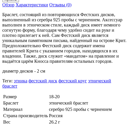
Обзор
Характеристики
Отзывы (0)
Браслет, состоящий из повторяющихся Фестских дисков,
выполненный из серебра 925 пробы с чернением. Аксессуар
выполнен в этническом стиле, каждый диск имеет немного
согнутую форму, благодаря чему удобно сидит на руке и
плотно прилегает к ней. Сам Фестский диск является
уникальным памятником письма, найденный на острове Крит.
Предположительно Фестский диск содержит имена
правителей Крита с указанием городов, находящихся в их
владении. Также, диск служит «мандатом» на правление и
выдаётся царём Кносса правителям остальных городов.
диаметр дисков - 2 см
Теги:
этника
фестский диск
фестский круг
этнический
браслет
Размер
18-20
Браслет
этнический браслет
Материал
серебро 925 пробы с чернением
Страна производитель
Россия
Вес
26.2 г