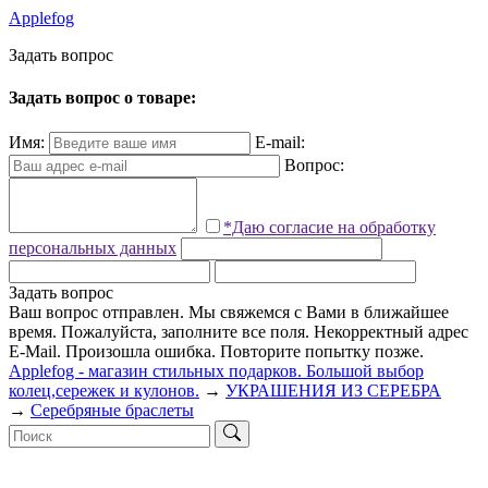
Applefog
З
а
д
а
т
ь
в
о
п
р
о
с
Задать вопрос о товаре:
Имя:
E-mail:
Вопрос:
*Даю согласие на обработку
персональных данных
Задать вопрос
Ваш вопрос отправлен. Мы свяжемся с Вами в ближайшее
время.
Пожалуйста, заполните все поля.
Некорректный адрес
E-Mail.
Произошла ошибка. Повторите попытку позже.
Applefog - магазин стильных подарков. Большой выбор
колец,сережек и кулонов.
→
УКРАШЕНИЯ ИЗ СЕРЕБРА
→
Серебряные браслеты