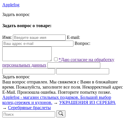
Applefog
З
а
д
а
т
ь
в
о
п
р
о
с
Задать вопрос о товаре:
Имя:
E-mail:
Вопрос:
*Даю согласие на обработку
персональных данных
Задать вопрос
Ваш вопрос отправлен. Мы свяжемся с Вами в ближайшее
время.
Пожалуйста, заполните все поля.
Некорректный адрес
E-Mail.
Произошла ошибка. Повторите попытку позже.
Applefog - магазин стильных подарков. Большой выбор
колец,сережек и кулонов.
→
УКРАШЕНИЯ ИЗ СЕРЕБРА
→
Серебряные браслеты