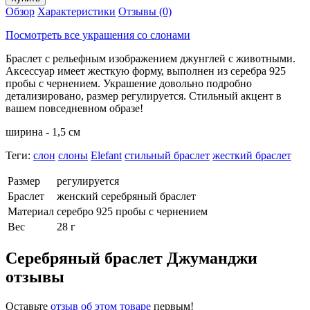
Обзор
Характеристики
Отзывы (0)
Посмотреть все украшения со слонами
Браслет с рельефным изображением джунглей с животными.
Аксессуар имеет жесткую форму, выполнен из серебра 925
пробы с чернением. Украшение довольно подробно
детализировано, размер регулируется. Стильный акцент в
вашем повседневном образе!
ширина - 1,5 см
Теги:
слон
слоны
Elefant
стильный браслет
жесткий браслет
Размер
регулируется
Браслет
женский серебряный браслет
Материал
серебро 925 пробы с чернением
Вес
28 г
Серебряный браслет Джуманджи
отзывы
Оставьте
отзыв об этом товаре
первым!