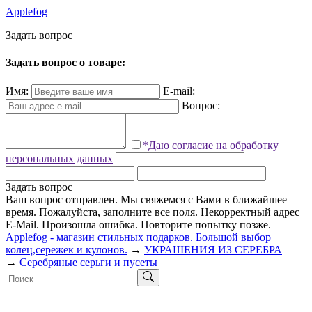
Applefog
З
а
д
а
т
ь
в
о
п
р
о
с
Задать вопрос о товаре:
Имя:
E-mail:
Вопрос:
*Даю согласие на обработку
персональных данных
Задать вопрос
Ваш вопрос отправлен. Мы свяжемся с Вами в ближайшее
время.
Пожалуйста, заполните все поля.
Некорректный адрес
E-Mail.
Произошла ошибка. Повторите попытку позже.
Applefog - магазин стильных подарков. Большой выбор
колец,сережек и кулонов.
→
УКРАШЕНИЯ ИЗ СЕРЕБРА
→
Серебряные серьги и пусеты