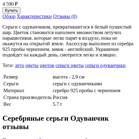
4 590
₽
Обзор
Характеристики
Отзывы (0)
Серьги с одуванчиком, превратившегося в белый пушистый
шар. Цветок становится наполнен множеством летучих
парашютиков, которые легко парят в воздухе, пока не
окажутся на открытой земле. Аксессуар выполнен из серебра
925 пробы чернением, замок - английский. Украшение
подойдет на каждый день, смотрится легко и изящно.
Теги:
лето
цветы
цветок
серьги цветы
серьги одуванчики
Размер
высота - 2,9 см
Серьги
серьги с одуванчиками
Материал
серебро 925 пробы с чернением
Страна производитель
Россия
Вес
5.7 г
Серебряные серьги Одуванчик
отзывы