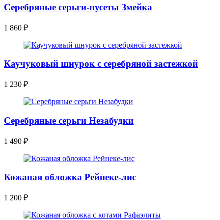
Серебряные серьги-пусеты Змейка
1 860
₽
Каучуковый шнурок с серебряной застежкой
1 230
₽
Серебряные серьги Незабудки
1 490
₽
Кожаная обложка Рейнеке-лис
1 200
₽