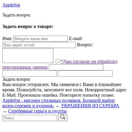
Applefog
З
а
д
а
т
ь
в
о
п
р
о
с
Задать вопрос о товаре:
Имя:
E-mail:
Вопрос:
*Даю согласие на обработку
персональных данных
Задать вопрос
Ваш вопрос отправлен. Мы свяжемся с Вами в ближайшее
время.
Пожалуйста, заполните все поля.
Некорректный адрес
E-Mail.
Произошла ошибка. Повторите попытку позже.
Applefog - магазин стильных подарков. Большой выбор
колец,сережек и кулонов.
→
УКРАШЕНИЯ ИЗ СЕРЕБРА
→
Серебряные серьги и пусеты