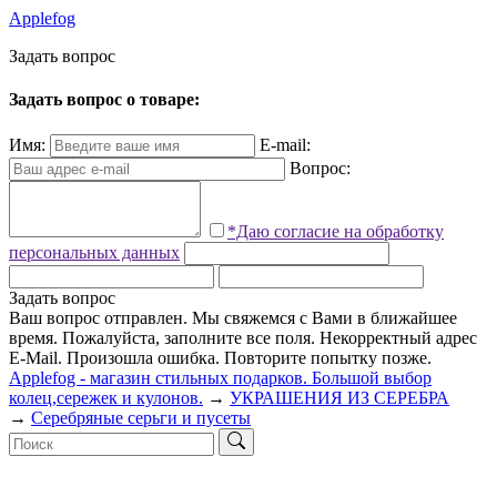
Applefog
З
а
д
а
т
ь
в
о
п
р
о
с
Задать вопрос о товаре:
Имя:
E-mail:
Вопрос:
*Даю согласие на обработку
персональных данных
Задать вопрос
Ваш вопрос отправлен. Мы свяжемся с Вами в ближайшее
время.
Пожалуйста, заполните все поля.
Некорректный адрес
E-Mail.
Произошла ошибка. Повторите попытку позже.
Applefog - магазин стильных подарков. Большой выбор
колец,сережек и кулонов.
→
УКРАШЕНИЯ ИЗ СЕРЕБРА
→
Серебряные серьги и пусеты