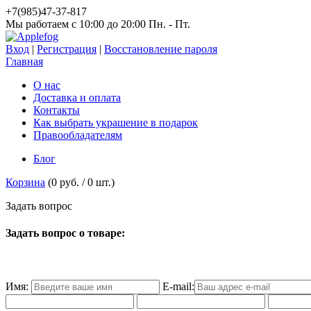
+7(985)47-37-817
Мы работаем c 10:00 до 20:00 Пн. - Пт.
Вход
|
Регистрация
|
Восстановление пароля
Главная
О нас
Доставка и оплата
Контакты
Как выбрать украшение в подарок
Правообладателям
Блог
Корзина
(
0 руб.
/
0
шт.)
З
а
д
а
т
ь
в
о
п
р
о
с
Задать вопрос о товаре:
Имя:
E-mail: