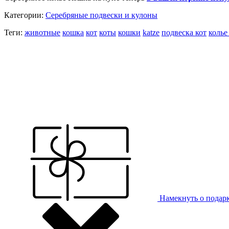
Категории:
Серебряные подвески и кулоны
Теги:
животные
кошка
кот
коты
кошки
katze
подвеска кот
колье
Намекнуть о подар