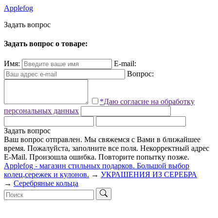
Applefog
З
а
д
а
т
ь
в
о
п
р
о
с
Задать вопрос о товаре:
Имя:
E-mail:
Вопрос:
*Даю согласие на обработку
персональных данных
Задать вопрос
Ваш вопрос отправлен. Мы свяжемся с Вами в ближайшее
время.
Пожалуйста, заполните все поля.
Некорректный адрес
E-Mail.
Произошла ошибка. Повторите попытку позже.
Applefog - магазин стильных подарков. Большой выбор
колец,сережек и кулонов.
→
УКРАШЕНИЯ ИЗ СЕРЕБРА
→
Серебряные кольца