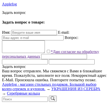
Applefog
З
а
д
а
т
ь
в
о
п
р
о
с
Задать вопрос о товаре:
Имя:
E-mail:
Вопрос:
*Даю согласие на обработку
персональных данных
Задать вопрос
Ваш вопрос отправлен. Мы свяжемся с Вами в ближайшее
время.
Пожалуйста, заполните все поля.
Некорректный адрес
E-Mail.
Произошла ошибка. Повторите попытку позже.
Applefog - магазин стильных подарков. Большой выбор
колец,сережек и кулонов.
→
УКРАШЕНИЯ ИЗ СЕРЕБРА
→
Серебряные кольца