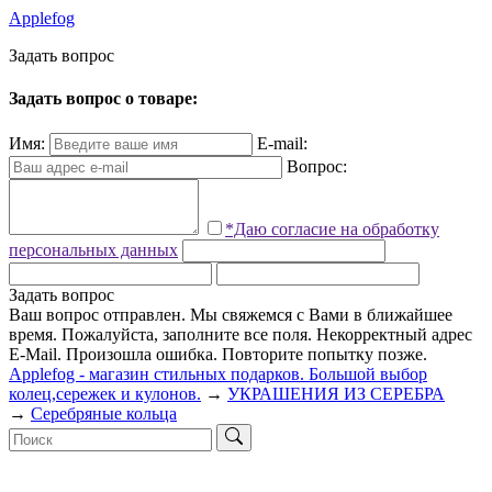
Applefog
З
а
д
а
т
ь
в
о
п
р
о
с
Задать вопрос о товаре:
Имя:
E-mail:
Вопрос:
*Даю согласие на обработку
персональных данных
Задать вопрос
Ваш вопрос отправлен. Мы свяжемся с Вами в ближайшее
время.
Пожалуйста, заполните все поля.
Некорректный адрес
E-Mail.
Произошла ошибка. Повторите попытку позже.
Applefog - магазин стильных подарков. Большой выбор
колец,сережек и кулонов.
→
УКРАШЕНИЯ ИЗ СЕРЕБРА
→
Серебряные кольца