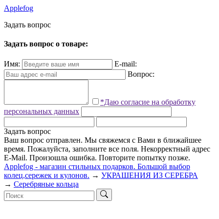
Applefog
З
а
д
а
т
ь
в
о
п
р
о
с
Задать вопрос о товаре:
Имя:
E-mail:
Вопрос:
*Даю согласие на обработку
персональных данных
Задать вопрос
Ваш вопрос отправлен. Мы свяжемся с Вами в ближайшее
время.
Пожалуйста, заполните все поля.
Некорректный адрес
E-Mail.
Произошла ошибка. Повторите попытку позже.
Applefog - магазин стильных подарков. Большой выбор
колец,сережек и кулонов.
→
УКРАШЕНИЯ ИЗ СЕРЕБРА
→
Серебряные кольца