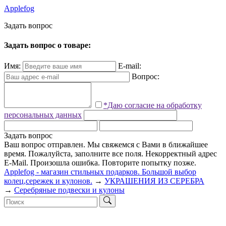
Applefog
З
а
д
а
т
ь
в
о
п
р
о
с
Задать вопрос о товаре:
Имя:
E-mail:
Вопрос:
*Даю согласие на обработку
персональных данных
Задать вопрос
Ваш вопрос отправлен. Мы свяжемся с Вами в ближайшее
время.
Пожалуйста, заполните все поля.
Некорректный адрес
E-Mail.
Произошла ошибка. Повторите попытку позже.
Applefog - магазин стильных подарков. Большой выбор
колец,сережек и кулонов.
→
УКРАШЕНИЯ ИЗ СЕРЕБРА
→
Серебряные подвески и кулоны