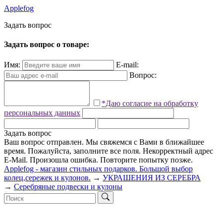
Applefog
З
а
д
а
т
ь
в
о
п
р
о
с
Задать вопрос о товаре:
Имя:
E-mail:
Вопрос:
*Даю согласие на обработку
персональных данных
Задать вопрос
Ваш вопрос отправлен. Мы свяжемся с Вами в ближайшее
время.
Пожалуйста, заполните все поля.
Некорректный адрес
E-Mail.
Произошла ошибка. Повторите попытку позже.
Applefog - магазин стильных подарков. Большой выбор
колец,сережек и кулонов.
→
УКРАШЕНИЯ ИЗ СЕРЕБРА
→
Серебряные подвески и кулоны