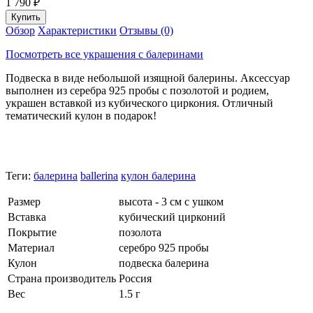
1 790
₽
Обзор
Характеристики
Отзывы (0)
Посмотреть все украшения с балеринами
Подвеска в виде небольшой изящной балерины. Аксессуар
выполнен из серебра 925 пробы с позолотой и родием,
украшен вставкой из кубического циркония. Отличный
тематический кулон в подарок!
Теги:
балерина
ballerina
кулон балерина
Размер
высота - 3 см с ушком
Вставка
кубический цирконий
Покрытие
позолота
Материал
серебро 925 пробы
Кулон
подвеска балерина
Страна производитель
Россия
Вес
1.5 г