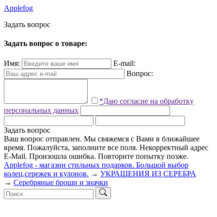
Applefog
З
а
д
а
т
ь
в
о
п
р
о
с
Задать вопрос о товаре:
Имя:
E-mail:
Вопрос:
*Даю согласие на обработку
персональных данных
Задать вопрос
Ваш вопрос отправлен. Мы свяжемся с Вами в ближайшее
время.
Пожалуйста, заполните все поля.
Некорректный адрес
E-Mail.
Произошла ошибка. Повторите попытку позже.
Applefog - магазин стильных подарков. Большой выбор
колец,сережек и кулонов.
→
УКРАШЕНИЯ ИЗ СЕРЕБРА
→
Серебряные броши и значки