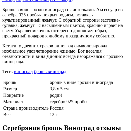
Брошь в виде грозди винограда с листочками. Аксессуар из
серебра 925 пробы- покрыт родием, вставка -
культивированный жемчуг. С обратной стороны застежка-
булавка, жемчуг - с насыщенным цветом, красиво играет на
свету. Украшение очень интересно дополняет образ,
прекрасный подарок к любому праздничному событию.
Кстати, у древних греков виноград символизировал
изобильное удовлетворение жизнью. Бог веселия,
беззаботности и вина Дионис всегда изображался с гроздью
винограда.
Теги:
виноград
брошь виноград
Брошь
брошь в виде грозди винограда
Размер
3,8 х 5 см
Покрытие
родий
Материал
серебро 925 пробы
Страна производитель
Россия
Вес
12 г
Серебряная брошь Виноград отзывы