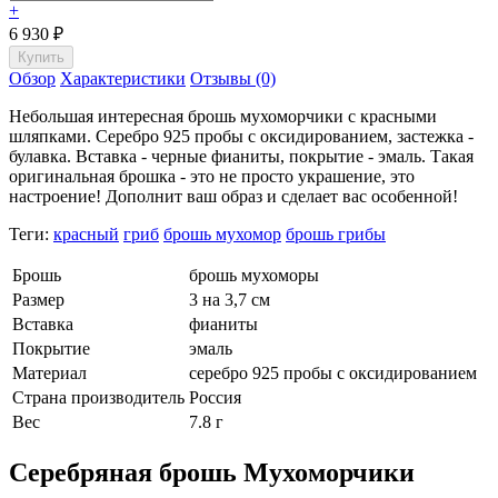
+
6 930
₽
Обзор
Характеристики
Отзывы (0)
Небольшая интересная брошь мухоморчики с красными
шляпками. Серебро 925 пробы с оксидированием, застежка -
булавка. Вставка - черные фианиты, покрытие - эмаль. Такая
оригинальная брошка - это не просто украшение, это
настроение! Дополнит ваш образ и сделает вас особенной!
Теги:
красный
гриб
брошь мухомор
брошь грибы
Брошь
брошь мухоморы
Размер
3 на 3,7 см
Вставка
фианиты
Покрытие
эмаль
Материал
серебро 925 пробы с оксидированием
Страна производитель
Россия
Вес
7.8 г
Серебряная брошь Мухоморчики