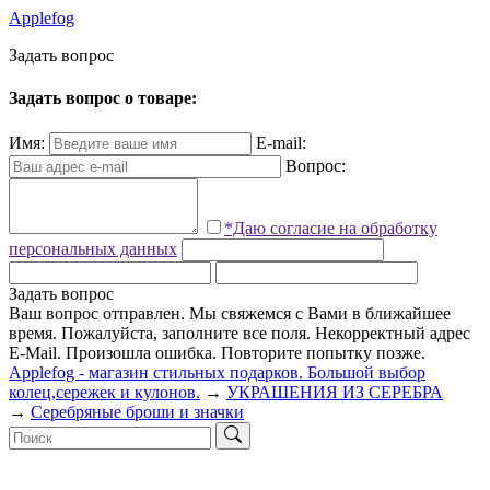
Applefog
З
а
д
а
т
ь
в
о
п
р
о
с
Задать вопрос о товаре:
Имя:
E-mail:
Вопрос:
*Даю согласие на обработку
персональных данных
Задать вопрос
Ваш вопрос отправлен. Мы свяжемся с Вами в ближайшее
время.
Пожалуйста, заполните все поля.
Некорректный адрес
E-Mail.
Произошла ошибка. Повторите попытку позже.
Applefog - магазин стильных подарков. Большой выбор
колец,сережек и кулонов.
→
УКРАШЕНИЯ ИЗ СЕРЕБРА
→
Серебряные броши и значки