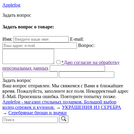
Applefog
З
а
д
а
т
ь
в
о
п
р
о
с
Задать вопрос о товаре:
Имя:
E-mail:
Вопрос:
*Даю согласие на обработку
персональных данных
Задать вопрос
Ваш вопрос отправлен. Мы свяжемся с Вами в ближайшее
время.
Пожалуйста, заполните все поля.
Некорректный адрес
E-Mail.
Произошла ошибка. Повторите попытку позже.
Applefog - магазин стильных подарков. Большой выбор
колец,сережек и кулонов.
→
УКРАШЕНИЯ ИЗ СЕРЕБРА
→
Серебряные броши и значки