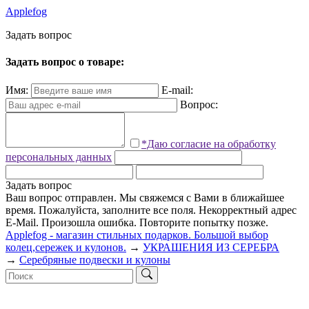
Applefog
З
а
д
а
т
ь
в
о
п
р
о
с
Задать вопрос о товаре:
Имя:
E-mail:
Вопрос:
*Даю согласие на обработку
персональных данных
Задать вопрос
Ваш вопрос отправлен. Мы свяжемся с Вами в ближайшее
время.
Пожалуйста, заполните все поля.
Некорректный адрес
E-Mail.
Произошла ошибка. Повторите попытку позже.
Applefog - магазин стильных подарков. Большой выбор
колец,сережек и кулонов.
→
УКРАШЕНИЯ ИЗ СЕРЕБРА
→
Серебряные подвески и кулоны