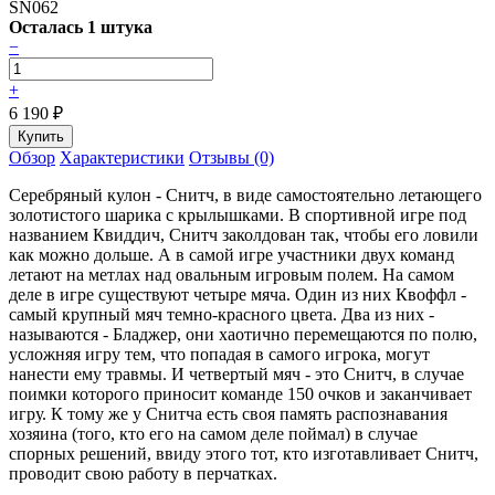
SN062
Осталась 1 штука
−
+
6 190
₽
Обзор
Характеристики
Отзывы (0)
Серебряный кулон - Снитч, в виде самостоятельно летающего
золотистого шарика с крылышками. В спортивной игре под
названием Квиддич, Снитч заколдован так, чтобы его ловили
как можно дольше. А в самой игре участники двух команд
летают на метлах над овальным игровым полем. На самом
деле в игре существуют четыре мяча. Один из них Квоффл -
самый крупный мяч темно-красного цвета. Два из них -
называются - Бладжер, они хаотично перемещаются по полю,
усложняя игру тем, что попадая в самого игрока, могут
нанести ему травмы. И четвертый мяч - это Снитч, в случае
поимки которого приносит команде 150 очков и заканчивает
игру. К тому же у Снитча есть своя память распознавания
хозяина (того, кто его на самом деле поймал) в случае
спорных решений, ввиду этого тот, кто изготавливает Снитч,
проводит свою работу в перчатках.