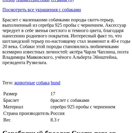
Посмотреть все украшения с собаками
Браслет с маленькими собачками породы скотч-терьер,
выполненный из серебра 925 пробы с чернением. Аксессуар
чередует в себе звенья светлого и темного цвета, благодаря
нанесению родиевого покрытия. Интересный факт то, что
шотландский терьер по-настоящему стал знаменит в 40-е годы
20 века. Собаки этой породы становились любимчиками
всемирно известных личностей: актёра Чарли Чаплина, поэта
Владимира Маяковского, учёного Альберта Эйнштейна,
президента Рузвельта.
Теги:
животные
собака
hund
Размер
17
Браслет
браслет с собаками
Материал
серебро 925 пробы с чернением
Страна производитель
Россия
Вес
8.3 г