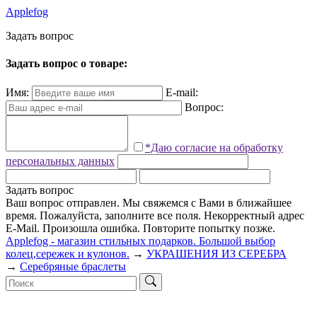
Applefog
З
а
д
а
т
ь
в
о
п
р
о
с
Задать вопрос о товаре:
Имя:
E-mail:
Вопрос:
*Даю согласие на обработку
персональных данных
Задать вопрос
Ваш вопрос отправлен. Мы свяжемся с Вами в ближайшее
время.
Пожалуйста, заполните все поля.
Некорректный адрес
E-Mail.
Произошла ошибка. Повторите попытку позже.
Applefog - магазин стильных подарков. Большой выбор
колец,сережек и кулонов.
→
УКРАШЕНИЯ ИЗ СЕРЕБРА
→
Серебряные браслеты