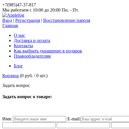
+7(985)47-37-817
Мы работаем c 10:00 до 20:00 Пн. - Пт.
Вход
|
Регистрация
|
Восстановление пароля
Главная
О нас
Доставка и оплата
Контакты
Как выбрать украшение в подарок
Правообладателям
Блог
Корзина
(
0 руб.
/
0
шт.)
З
а
д
а
т
ь
в
о
п
р
о
с
Задать вопрос о товаре:
Имя:
E-mail: