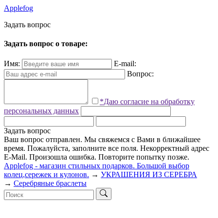
Applefog
З
а
д
а
т
ь
в
о
п
р
о
с
Задать вопрос о товаре:
Имя:
E-mail:
Вопрос:
*Даю согласие на обработку
персональных данных
Задать вопрос
Ваш вопрос отправлен. Мы свяжемся с Вами в ближайшее
время.
Пожалуйста, заполните все поля.
Некорректный адрес
E-Mail.
Произошла ошибка. Повторите попытку позже.
Applefog - магазин стильных подарков. Большой выбор
колец,сережек и кулонов.
→
УКРАШЕНИЯ ИЗ СЕРЕБРА
→
Серебряные браслеты