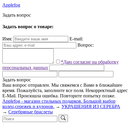
Applefog
З
а
д
а
т
ь
в
о
п
р
о
с
Задать вопрос о товаре:
Имя:
E-mail:
Вопрос:
*Даю согласие на обработку
персональных данных
Задать вопрос
Ваш вопрос отправлен. Мы свяжемся с Вами в ближайшее
время.
Пожалуйста, заполните все поля.
Некорректный адрес
E-Mail.
Произошла ошибка. Повторите попытку позже.
Applefog - магазин стильных подарков. Большой выбор
колец,сережек и кулонов.
→
УКРАШЕНИЯ ИЗ СЕРЕБРА
→
Серебряные браслеты