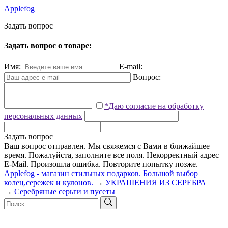
Applefog
З
а
д
а
т
ь
в
о
п
р
о
с
Задать вопрос о товаре:
Имя:
E-mail:
Вопрос:
*Даю согласие на обработку
персональных данных
Задать вопрос
Ваш вопрос отправлен. Мы свяжемся с Вами в ближайшее
время.
Пожалуйста, заполните все поля.
Некорректный адрес
E-Mail.
Произошла ошибка. Повторите попытку позже.
Applefog - магазин стильных подарков. Большой выбор
колец,сережек и кулонов.
→
УКРАШЕНИЯ ИЗ СЕРЕБРА
→
Серебряные серьги и пусеты