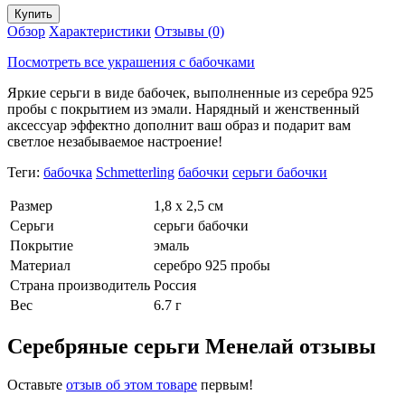
Обзор
Характеристики
Отзывы (0)
Посмотреть все украшения с бабочками
Яркие серьги в виде бабочек, выполненные из серебра 925
пробы с покрытием из эмали. Нарядный и женственный
аксессуар эффектно дополнит ваш образ и подарит вам
светлое незабываемое настроение!
Теги:
бабочка
Schmetterling
бабочки
серьги бабочки
Размер
1,8 х 2,5 см
Серьги
серьги бабочки
Покрытие
эмаль
Материал
серебро 925 пробы
Страна производитель
Россия
Вес
6.7 г
Серебряные серьги Менелай отзывы
Оставьте
отзыв об этом товаре
первым!