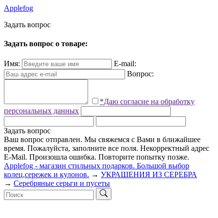
Applefog
З
а
д
а
т
ь
в
о
п
р
о
с
Задать вопрос о товаре:
Имя:
E-mail:
Вопрос:
*Даю согласие на обработку
персональных данных
Задать вопрос
Ваш вопрос отправлен. Мы свяжемся с Вами в ближайшее
время.
Пожалуйста, заполните все поля.
Некорректный адрес
E-Mail.
Произошла ошибка. Повторите попытку позже.
Applefog - магазин стильных подарков. Большой выбор
колец,сережек и кулонов.
→
УКРАШЕНИЯ ИЗ СЕРЕБРА
→
Серебряные серьги и пусеты