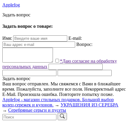
Applefog
З
а
д
а
т
ь
в
о
п
р
о
с
Задать вопрос о товаре:
Имя:
E-mail:
Вопрос:
*Даю согласие на обработку
персональных данных
Задать вопрос
Ваш вопрос отправлен. Мы свяжемся с Вами в ближайшее
время.
Пожалуйста, заполните все поля.
Некорректный адрес
E-Mail.
Произошла ошибка. Повторите попытку позже.
Applefog - магазин стильных подарков. Большой выбор
колец,сережек и кулонов.
→
УКРАШЕНИЯ ИЗ СЕРЕБРА
→
Серебряные серьги и пусеты